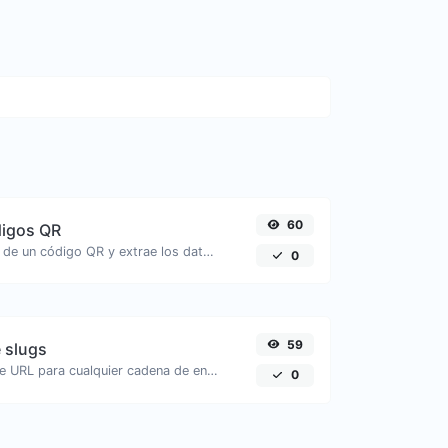
60
digos QR
Sube una imagen de un código QR y extrae los datos de ella.
0
59
 slugs
Genera un slug de URL para cualquier cadena de entrada.
0