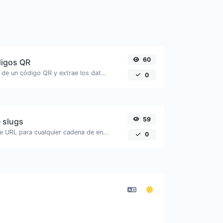
60
digos QR
Sube una imagen de un código QR y extrae los datos de ella.
0
59
 slugs
Genera un slug de URL para cualquier cadena de entrada.
0