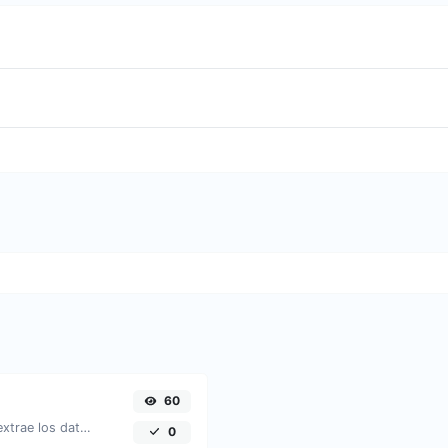
60
Sube una imagen de un código QR y extrae los datos de ella.
0