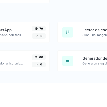
79
atsApp
Lector de có
Genera enlaces de mensajes de WhatsApp con facilidad.
0
60
Generador de
Genera fácilmente UUID v4 (Identificador único universal) con la ayuda de nuestra herramienta.
0